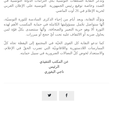
وتذكّر النقابة السلطات التونسيّة بكل التزامات الدولة التونسية في
الصدد وخاصة توقيع رئيس الجمهورية التونسية على الإعلان العربي
لحرية الإعلام في 26 أوت الماضي.
وتؤكّد النقابة، وبعد أيام من إحياء الذكرى السادسة للثورة التونسيّة،
أنّها ستواصل تحّمل مسؤوليتها الكاملة في حماية المكسب الأهم لهذه
الثورة ألا وهو حرية التعبير والصحافة، وأنّها ستتصدى بكلّ قوّة لمن
يحاول ضربه أو الالتفاف عليه تحت أيّ حجج أو مبررات.
كما تدعو النقابة كل القوى الحيّة في المجتمع إلى اليقظة تجاه كلّ
الممارسات اللادستورية واللاقانونيّة التي تضرب الحقّ في الإعلام،
والاستعداد لخوض كلّ النضالات الضرورية في سبيل حمايته.
عن المكتب التنفيذي
الرئيس
ناجي البغوري

