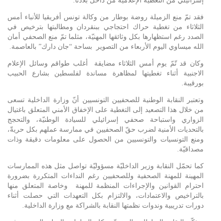
إسرائيلي من التغطية الإعلامية من داخل بلادنا
.
فقد تمّ منع الزميلة روضة بوطار من وكالة تونس أفريقيا للأنباء أمس
الثلاثاء من تغطية حراك احتجاجي ببنقردان ومطالبتها بترخيص في
الصدد رغم استظهارها بكل وثائقها المهنيّة، مثلما تمّ منع الصحفي أمان
الله ميساوي اليوم الأربعاء من التصوير بساحة “جان دارك” بالعاصمة.
وكان قد تّمّ يوم أمس الثلاثاء مضايقة أغلب طواقم وسائل الإعلام
الاجنبية أثناء تغطيتها لمظاهرة مساندة لفلسطين بشارع الحبيب
بورقيبة.
وتعتبر النقابة الوطنية للصحفيين التونسيين أنّ وزارة الداخلية تسعى
من خلال هذا التصعيد إلى التغطية على الإخفاق الأمني المتعلق باغتيال
الزواري واستباحة صحفي إسرائيلي للسيادة الوطنيّة، والتحجج
بالتحديات الأمنية لضرب حقّ الصحفيين في ممارسة عملهم بكل حريةّ،
ومنع التونسيات والتونسيين من الحصول على معلومات دقيقة وذات
مصداقيّة.
كما تحمّل النقابة وزير الداخليّة مسؤوليّة تواصل مثل هذه الممارسات
المهينة للمهنة الصحفية وللصحفيين رغم النداءات المتكررة بضرورة
احترام القوانين والإجراءات المنظمة للمهنة وخاصة المتعلق منها
بالتراخيص والاعتمادات، والالتزام بكل التعهدات التي حصلت أثناء
دورات تدريبية وندوات نظمتها النقابة بالشراكة مع وزارة الداخلية.