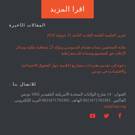
اقرا المزيد
المقالات الأخيرة
تقرير الجلسة العامة العادية الثانية 31 جويلية 2026
نقابة الصحفيين تساند هشام السنوسي وتؤكد أنّ شفافية ملكية وسائل
الإعلام حق للمجتمع وضمانة للديمقراطية
دعوة إلى تقديم مقترحات مشاريع إعلامية حول الحقوق الاجتماعية
والاقتصادية في تونس
للاتصال بنا :
العنوان : 14 شارع الولايات المتحدة الأمريكية البلفيدير 1002 تونس
الفاكس : 0021671783383 الهاتف :0021671783395 البريد الإلكتروني :
snjt@snjt.org


