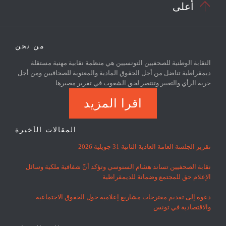

أعلى
من نحن
النقابة الوطنية للصحفيين التونسيين هي منظمة نقابية مهنية مستقلة
ديمقراطية تناضل من أجل الحقوق المادية والمعنوية للصحافيين ومن أجل
حرية الرأي والتعبير وتنتصر لحق الشعوب في تقرير مصيرها
اقرا المزيد
المقالات الأخيرة
تقرير الجلسة العامة العادية الثانية 31 جويلية 2026
نقابة الصحفيين تساند هشام السنوسي وتؤكد أنّ شفافية ملكية وسائل
الإعلام حق للمجتمع وضمانة للديمقراطية
دعوة إلى تقديم مقترحات مشاريع إعلامية حول الحقوق الاجتماعية
والاقتصادية في تونس