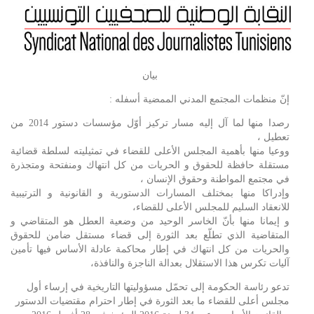
بيان
إنّ منظمات المجتمع المدني الممضية أسفله :
رصدا منها لما آل إليه مسار تركيز أوّل مؤسسات دستور 2014 من
تعطيل ،
ووعيا منها بأهمية المجلس الأعلى للقضاء في تمثيليته لسلطة قضائية
مستقلة حافظة للحقوق و الحريات من كل انتهاك ومنفتحة ومتجذرة
في مجتمع المواطنة وحقوق الإنسان ،
وإدراكا منها بمختلف المسارات الدستورية و القانونية و الترتيبية
للانعقاد السليم للمجلس الأعلى للقضاء،
و إيمانا منها بأنّ الخاسر الوحيد من وضعية العطل هو المتقاضي و
المتقاضية الذي تطلّع بعد الثورة إلى قضاء مستقل ضامن للحقوق
والحريات من كل انتهاك في إطار محاكمة عادلة الأساس فيها تأمين
آليات تكرس هذا الاستقلال بعدالة الناجزة والنافذة،
تدعو رئاسة الحكومة إلى تحمّل مسؤوليتها التاريخية في إرساء أول
مجلس أعلى للقضاء ما بعد الثورة في إطار احترام مقتضيات الدستور