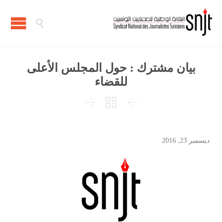

بيان مشترك : حول المجلس الأعلى
للقضاء



ديسمبر 23, 2016