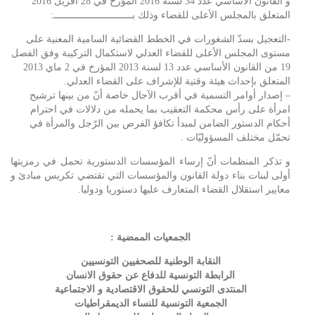
و القانون الأساسي عدد 34 لسنة 2016 المؤرخ في 28 أفريل 2016
المتعلق بالمجلس الأعلى للقضاء وذلك بــــــــــــــــــــــــــــ:
-التعجيل بسدّ الشغورات في الخطط القضائية السامية المعنية على
مستوى المجلس الأعلى للقضاء العدلي لاستكمال التركيبة وفق الفصل
19 من القانون الأساسي عدد 13 لسنة 2013 المؤرخ في 2 ماي 2013
المتعلق بإحداث هيئة وقتية للإشراف على القضاء العدلي.
– إصدار أوامر التسمية في أقرب الآجال خاصة أنّ من بينها ترشيح
امرأة على رأس محكمة التعقيب بما يحمله من دلالات في احترام
أحكام الدستور الضامن لمبدأ تكافؤ الفرص بين الرّجل والمرأة في
تحمّل مختلف المسؤوليّات .
و تذكر المنظمات أنّ إرساء المؤسسات الدستورية تحمل في رمزيتها
أولى لبنات بناء دولة القانون والمؤسسات التي تقتضي تكريس مبادئ و
معايير استقلال القضاء المتعارف عليها دستوريا ودوليا.
الجمعيات الممضية :
النقابة الوطنية للصحفيين التونسيين
الرابطة التونسية للدفاع عن حقوق الانسان
المنتدى التونسي للحقوق الاقتصادية و الاجتماعية
الجمعية التونسية للنساء الديمقراطيات