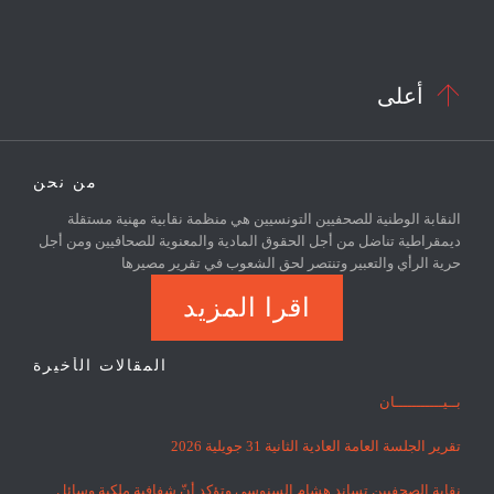

أعلى
من نحن
النقابة الوطنية للصحفيين التونسيين هي منظمة نقابية مهنية مستقلة
ديمقراطية تناضل من أجل الحقوق المادية والمعنوية للصحافيين ومن أجل
حرية الرأي والتعبير وتنتصر لحق الشعوب في تقرير مصيرها
اقرا المزيد
المقالات الأخيرة
بــيـــــــــــان
تقرير الجلسة العامة العادية الثانية 31 جويلية 2026
نقابة الصحفيين تساند هشام السنوسي وتؤكد أنّ شفافية ملكية وسائل