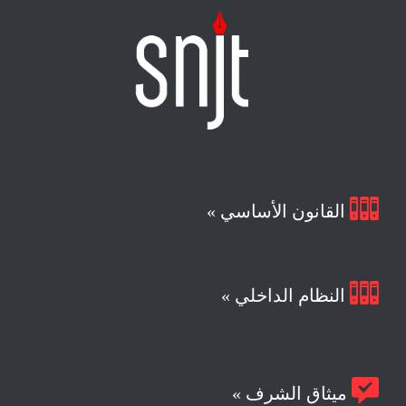

القانون الأساسي »

النظام الداخلي »

ميثاق الشرف »