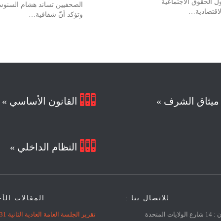
ل الحقوق الاجتماعية
الصحفيين تساند هشام السنو
لاقتصادية…
وتؤكد أنّ شفافية…

يثاق الشرف »
القانون الأساسي »

النظام الداخلي »
للاتصال بنا :
المقالات الأ
العنوان : 14 شارع الولايات المتحدة
تقرير الجلسة العامة العادية الثانية 