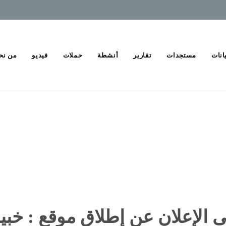
انات
مستجدات
تقارير
أنشطة
حملات
فيديو
من نح
ى الإعلان عن إطلاق موقع : خبي