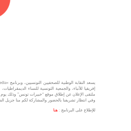
إفريقيا للأنباء، والجمعية التونسية للنساء الديمقراطيا
ملتقى الإعلان عن إطلاق موقع “خبيرات تونس” وذلك يوم الاثنين 6 مارس 2017 بنزل المرادي افريقيا بتونس العاصمة بداية من السا
وفي انتظار تشريفنا بالحضور والمشاركة لكم منا جزيل ال
للإطلاع على البرنامج :
هنا