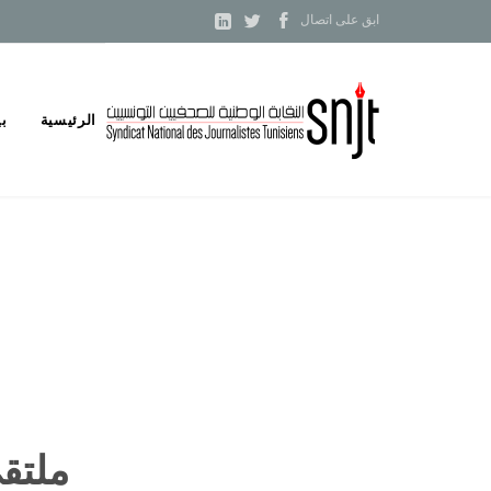



ابق على اتصال
Skip
الرئيسية
بي
to
content
ملتق