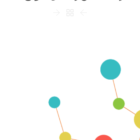


