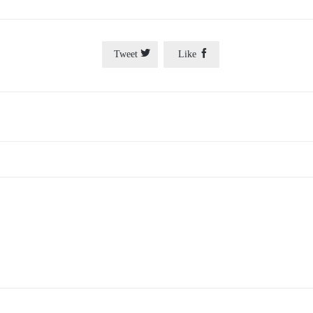


Tweet
Like