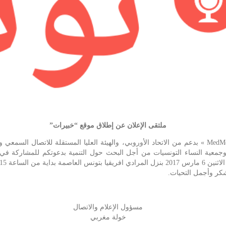
ملتقى الإعلان عن إطلاق موقع “خبيرات”
يسعد النقابة الوطنية للصحفيين التونسيين، وبرنامج »MedMedia » بدعم من الاتحاد الأوروبي، والهيئة العل
ت، وجمعية النساء التونسيات من أجل البحث حول التنمية بدعوتكم للمشاركة في 
عة 9:15 صباحا.
شكر وأجمل التحيات.
مسؤول الإعلام والاتصال
خولة مغربي