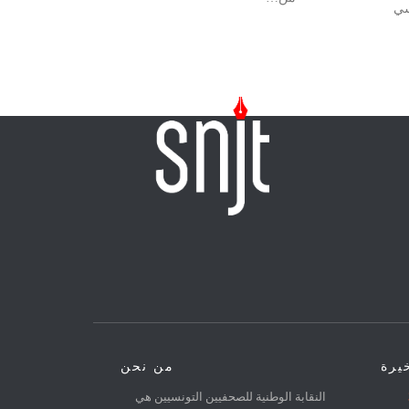
سي
خيرة
من نحن
31
النقابة الوطنية للصحفيين التونسيين هي