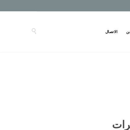

ن
الاتصال
رات