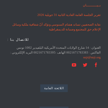
بــيـــــــــــان
تقرير الجلسة العامة العادية الثانية 31 جويلية 2026
نقابة الصحفيين تساند هشام السنوسي وتؤكد أنّ شفافية ملكية وسائل
الإعلام حق للمجتمع وضمانة للديمقراطية
للاتصال بنا :
العنوان : 14 شارع الولايات المتحدة الأمريكية البلفيدير 1002 تونس
الفاكس : 0021671783383 الهاتف :0021671783395 البريد الإلكتروني :
snjt@snjt.org



اللائحة العامة