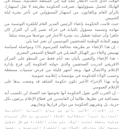
الوقت الذي كانت الأنظار تتجه فيه إلى السلطة التعديلية، ممثلة في
الهايكا، لتحمل مسؤوليتها، تصرفت الحكومة بطريقة لا تقل استهتارا،
بالرأي العام وبالقانون، من استهتار المسؤولين عن تأخر نشرة ليلة
الخميس.
حيث قامت الحكومة بإعفاء الرئيس المدير العام للتلفزة التونسية من
مهامه وتسمية مسؤول بالنيابة في حركة تشير إلى أن القرار كان
جاهزا وأن عملية تعطيل بث نشرة الأخبار في موعدها مبرمجة سلفا.
ويهم النقابة الوطنية للصحفيين التونسيين أن تعبر عما يلي:
– إن هذا الإعفاء تم بطريقة مخالفة للمرسوم 116 ومواصلة لسياسة
تهميش والغاء دور الهيكل التعديلي في القطاع السمعي البصري.
– هذا الإعفاء والتعيين يأتيان بعد أيام فقط من السطو على المركز
الافريقي لتدريب الصحفيين والذي حولته الحكومة إلى فرع بإدارة
الإعلام والاتصال فيها، وبعد أشهر قليلة من فرض تسميات مسقطة
وحسب الولاء للحكومة في مؤسسات إعلامية عمومية.
وأنه بهذا الإجراء الأخير تكون حكومة الشاهد قد وضعت يدها على
الإعلام العمومي.
– إن الحرب التي تقول الحكومة أنها تخوضها ضد الفساد لن تكتسب أية
مصداقية في نظرها، طالما أن الفاسدين في قطاع الإعلام يرتعون بكل
حرية، بل وتقربهم الحكومة من دوائر قرارها وتجازيهم.
– إن الإجراء الأخير يأتي في سياق السياسة الحكومية
المعادية لمبدأ استقلالية الإعلام العمومي من خلال تسميات
فوقية مسقطة تعتمد الولاء على حساب الكفاءة في ظل تعطيل
ممنهج لكل محاولات الإصلاح في التلفزة التونسية و رفضها