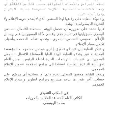
لعقد البرامج والأهداف المتوافق عليه، فضلا عن التلكّؤ في
رصد الاعتمادات المالية اللازمة للمؤسسة بغاية الابتزاز
وفرض ٱجنداتها.
وإذ تؤكد النقابة على رفضها لهذا التمشي الذي لا يخدم حرية الإعلام ولا
التجربة الديمقراطية الهشة
فإنها تشدد على ضرورة أن تتحمل الهيئة المستقلة للاتصال السمعي
البصري مسؤوليتها في تقييم جدي وعلمي لأداء المسؤولين على وسائل
الإعلام العمومي السمعي البصري، وتحديد نقاط الضعف وأسباب
تعطل مسار الإصلاح.
و تذكر النقابة بأن فتح اي تحقيق إداري هو من مشمولات المؤسسة
المعنية لا غير وتدعو النقابة الهيئة العليا المستقلة للاتصال السمعي
البصري الى فتح باب الترشحات الحرة لخطة الرئيس المدير العام
لمؤسسة التلفزة التونسية استنادا إلى برامج إصلاحية لتطوير الإعلام
العمومي.
وتجدد النقابة موقفها المبدئي بعدم دعم أو مساندة أي مرشح على
حساب، آخر بقدر ما تدعم مشاريع وبرامج لتطوير وإصلاح الإعلام
العمومي.
عن المكتب التنفيذي
الكاتب العام المساعد المكلف بالحريات
محمد اليوسفي