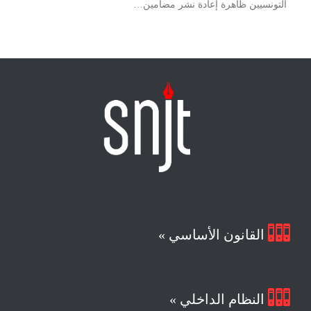
التونسيين ظاهرة إعادة نشر مضامين…

القانون الأساسي »

النظام الداخلي »