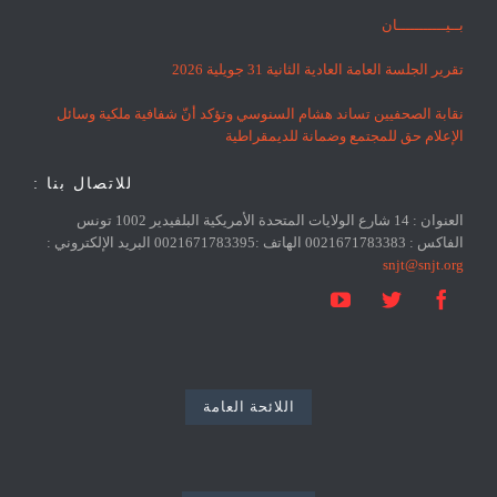
بــيـــــــــــان
تقرير الجلسة العامة العادية الثانية 31 جويلية 2026
نقابة الصحفيين تساند هشام السنوسي وتؤكد أنّ شفافية ملكية وسائل
الإعلام حق للمجتمع وضمانة للديمقراطية
للاتصال بنا :
العنوان : 14 شارع الولايات المتحدة الأمريكية البلفيدير 1002 تونس
الفاكس : 0021671783383 الهاتف :0021671783395 البريد الإلكتروني :
snjt@snjt.org



اللائحة العامة