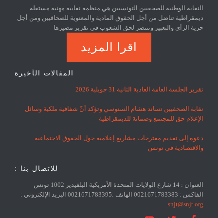
النقابة الوطنية للصحفيين التونسيين هي منظمة نقابية مهنية مستقلة
ديمقراطية تناضل من أجل الحقوق المادية والمعنوية للصحافيين ومن أجل
حرية الرأي والتعبير وتنتصر لحق الشعوب في تقرير مصيرها
اقرا المزيد
المقالات الأخيرة
تقرير الجلسة العامة العادية الثانية 31 جويلية 2026
نقابة الصحفيين تساند هشام السنوسي وتؤكد أنّ شفافية ملكية وسائل
الإعلام حق للمجتمع وضمانة للديمقراطية
دعوة إلى تقديم مقترحات مشاريع إعلامية حول الحقوق الاجتماعية
والاقتصادية في تونس
للاتصال بنا :
العنوان : 14 شارع الولايات المتحدة الأمريكية البلفيدير 1002 تونس
الفاكس : 0021671783383 الهاتف :0021671783395 البريد الإلكتروني :
snjt@snjt.org