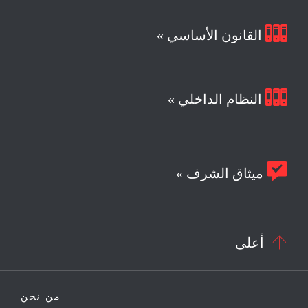

القانون الأساسي »

النظام الداخلي »

ميثاق الشرف »

أعلى
من نحن