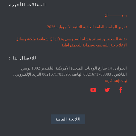
المقالات الأخيرة
بــيـــــــــــان
تقرير الجلسة العامة العادية الثانية 31 جويلية 2026
نقابة الصحفيين تساند هشام السنوسي وتؤكد أنّ شفافية ملكية وسائل
الإعلام حق للمجتمع وضمانة للديمقراطية
للاتصال بنا :
العنوان : 14 شارع الولايات المتحدة الأمريكية البلفيدير 1002 تونس
الفاكس : 0021671783383 الهاتف :0021671783395 البريد الإلكتروني :
snjt@snjt.org



اللائحة العامة