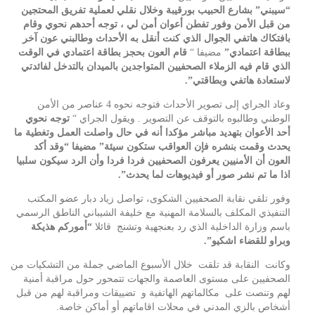
“سيبني” بشارع الحبيب بورقيبة وخلال نقلي لعملية تفريق المحتجين
من قبل الأمن وفور تفطن أعوان أمن لي ، توجه أحدهم نحوي وقام
بافتكاك هاتفي الجوال الذي كنت أنقل به الأحداث وطالبني عون آخر
ببطاقة اعتمادي”
مضيفا “
قام العون بحجز بطاقة اعتمادي في الوقت
الذي قام فيه الزملاء الصحفيين المتواجدين بالميدان بالتدخل لفائدتي
لاستعادة هاتفي وبطاقتي”.
وعاد الجراي إلى تصوير الأحداث فتوجه نحوه 4 عناصر من الأمن
الوطني وطالبوه بالتوقف عن التصوير . ويقول الجراي “
توجه نحوي
أحد الأعوان بتهديد مباشر مؤكدا أنه في حال واصلت العمل وتغطية ما
يحدث وقمت بنشره فإن العواقب ستكون سيئة” مضيفا “وقد أكد
العون أن الأمنيين يعرفون الصحفيين فردا فردا وأن الرد سيكون سلبيا
اذا ما تم نشر صور أو فيديوهات لما يحدث”.
وفور تلقي نقابة الصحفيين الشكوى، تواصل زياد دبار عضو المكتب
التنفيذي المكلف بالسلامة المهنية مع خليفة الشيباني الناطق الرسمي
باسم وزارة الداخلية الذي رد بعنجهية وتشنج قائلا
“أموركم هذيكة
وبراو للقضاء اشكيو”.
وكانت النقابة قد تلقت خلال الأسبوع الماضي جملة من التشكيات من
الصحفيين على مستوى العاصمة والجهات تتمحور حول مراقبة أمنية
لهم وتنصت على مكالماتهم الهاتفية و تضييقات ومراقبة لهم من قبل
أشخاص بالزي المدني في محلات اقاماتهم أو أماكن خاصة.