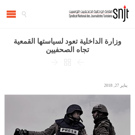

وزارة الداخلية تعود لسياستها القمعية
تجاه الصحفيين



يناير 27, 2018