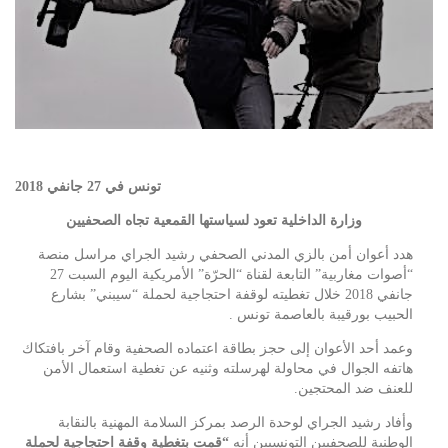
تونس في 27 جانفي 2018
وزارة الداخلية تعود لسياستها القمعية تجاه الصحفيين
هدد أعوان أمن بالزي المدني الصحفي رشيد الجراي مراسل منصة
“أصوات مغاربية” التابعة لقناة “الحرّة” الأمريكية اليوم السبت 27
جانفي 2018 خلال تغطيته لوقفة احتجاجية لحملة “سيبني” بشارع
الحبيب بورقيبة بالعاصمة تونس .
وعمد أحد الأعوان إلى حجز بطاقة اعتماده الصحفية وقام آخر بافتكاك
هاتفه الجوال في محاولة لهرسلته وثنيه عن تغطية استعمال الأمن
للعنف ضد المحتجين.
وأفاد رشيد الجراي لوحدة الرصد بمركز السلامة المهنية بالنقابة
الوطنية للصحفيين التونسيين أنه
“قمت بتغطية وقفة احتجاجية لحملة