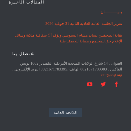
المقالات الأخيرة
بــيـــــــــــان
تقرير الجلسة العامة العادية الثانية 31 جويلية 2026
نقابة الصحفيين تساند هشام السنوسي وتؤكد أنّ شفافية ملكية وسائل
الإعلام حق للمجتمع وضمانة للديمقراطية
للاتصال بنا :
العنوان : 14 شارع الولايات المتحدة الأمريكية البلفيدير 1002 تونس
الفاكس : 0021671783383 الهاتف :0021671783395 البريد الإلكتروني :
snjt@snjt.org



اللائحة العامة