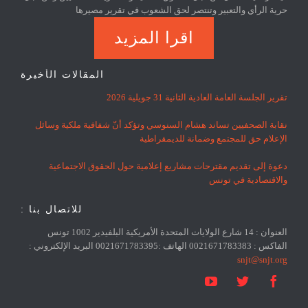
حرية الرأي والتعبير وتنتصر لحق الشعوب في تقرير مصيرها
اقرا المزيد
المقالات الأخيرة
تقرير الجلسة العامة العادية الثانية 31 جويلية 2026
نقابة الصحفيين تساند هشام السنوسي وتؤكد أنّ شفافية ملكية وسائل
الإعلام حق للمجتمع وضمانة للديمقراطية
دعوة إلى تقديم مقترحات مشاريع إعلامية حول الحقوق الاجتماعية
والاقتصادية في تونس
للاتصال بنا :
العنوان : 14 شارع الولايات المتحدة الأمريكية البلفيدير 1002 تونس
الفاكس : 0021671783383 الهاتف :0021671783395 البريد الإلكتروني :
snjt@snjt.org


