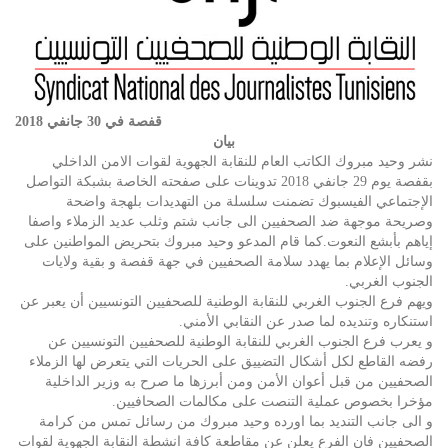
قفصة في 30 جانفي 2018
بيان
نشر وحيد مبروك الكاتب العام للنقابة الجهوية لقوات الامن الداخلي
بقفصة يوم 29 جانفي 2018 تدوينات على صفحته الخاصة بشبكة التواصل
الإجتماعي الفيسبوك تضمنت سلسلة من التهديدات بلهجة واضحة
وصريحة موجهة ضد الصحفيين الى جانب شتم وثلب عديد الزملاء واصفا
إياهم بأبشع النعوت.كما قام المدعو وحيد مبروك بتحريض المواطنين على
وسائل الإعلام بما يهدد سلامة الصحفيين في جهة قفصة و بقية ولايات
الجنوب الغربي.
ويهم فرع الجنوب الغربي للنقابة الوطنية للصحفيين التونسيين أن يعبر عن
استنكاره وتنديده لما صدر عن النقابي الأمني.
و يعرب فرع الجنوب الغربي للنقابة الوطنية للصحفيين التونسيين عن
رفضه القاطع لكل أشكال التضييق على الحريات التي يتعرض لها الزملاء
الصحفيين من قبل أعوان الأمن ومن أبرزها ما صرح به وزير الداخلية
مؤخرا بخصوص عملية التنصت على مكالمات الصحافيين.
و الى جانب التنديد بما اورده وحيد مبروك من رسائل تمس من كرامة
الصحفيين فان الفرع يعلن عن مقاطعة كافة انشطة النقابة الجهوية لقوات