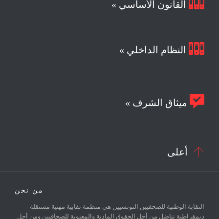

القانون الأساسي »

النظام الداخلي »

ميثاق الشرف »

أعلى
من نحن
النقابة الوطنية للصحفيين التونسيين هي منظمة نقابية مهنية مستقلة
ديمقراطية تناضل من أجل الحقوق المادية والمعنوية للصحافيين ومن أجل