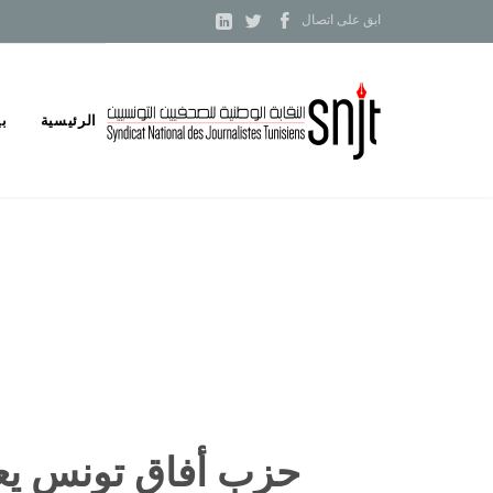



ابق على اتصال
Skip
الرئيسية
بي
to
content
حزب أفاق تونس يعبر