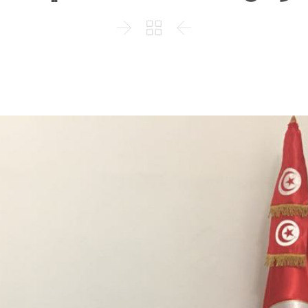


