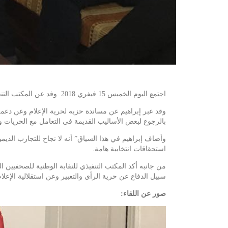
اجتمع اليوم الخميس 15 فيفري 2018 وفد عن المكتب التنفيذي للنقابة الوطنية للصحفيين التونسيين بممثلين عن حزب أفاق تونس يتقدمهم رئيس الحزب ياسين إبراهيم.
وقد عبر إبراهيم عن مساندة حزبه لحرية الإعلام وعن دعم
بالرجوع لبعض الأساليب القديمة في التعامل مع الحريات و
وأضاف إبراهيم في هذا السياق” أنه لا نجاح للتجارب الدي
استحقاقات انتخابية هامة.
من جانبه أكد المكتب التنفيذي للنقابة الوطنية للصحفيين
سبيل الدفاع عن حرية الرأي والتعبير وعن استقلالية الإعلا
صور عن اللقاء: