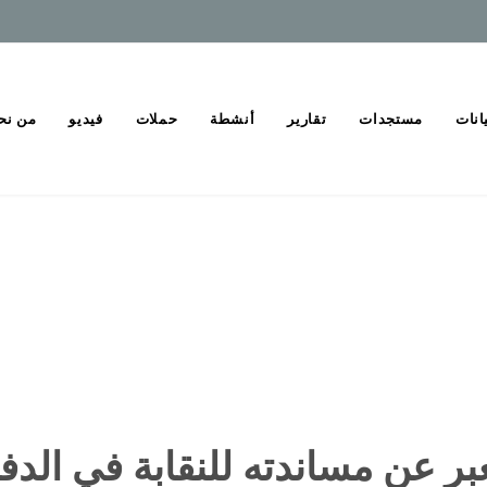
انات
مستجدات
تقارير
أنشطة
حملات
فيديو
من نح
 عن مساندته للنقابة في الدفا