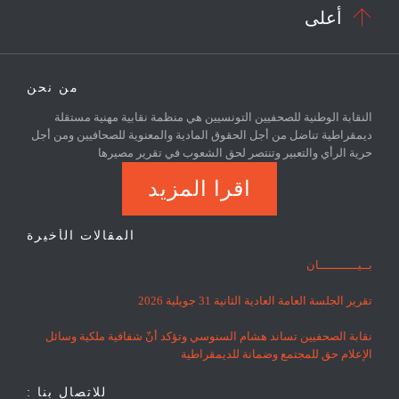

أعلى
من نحن
النقابة الوطنية للصحفيين التونسيين هي منظمة نقابية مهنية مستقلة
ديمقراطية تناضل من أجل الحقوق المادية والمعنوية للصحافيين ومن أجل
حرية الرأي والتعبير وتنتصر لحق الشعوب في تقرير مصيرها
اقرا المزيد
المقالات الأخيرة
بــيـــــــــــان
تقرير الجلسة العامة العادية الثانية 31 جويلية 2026
نقابة الصحفيين تساند هشام السنوسي وتؤكد أنّ شفافية ملكية وسائل
الإعلام حق للمجتمع وضمانة للديمقراطية
للاتصال بنا :