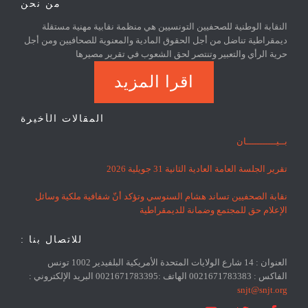
من نحن
النقابة الوطنية للصحفيين التونسيين هي منظمة نقابية مهنية مستقلة
ديمقراطية تناضل من أجل الحقوق المادية والمعنوية للصحافيين ومن أجل
حرية الرأي والتعبير وتنتصر لحق الشعوب في تقرير مصيرها
اقرا المزيد
المقالات الأخيرة
بــيـــــــــــان
تقرير الجلسة العامة العادية الثانية 31 جويلية 2026
نقابة الصحفيين تساند هشام السنوسي وتؤكد أنّ شفافية ملكية وسائل
الإعلام حق للمجتمع وضمانة للديمقراطية
للاتصال بنا :
العنوان : 14 شارع الولايات المتحدة الأمريكية البلفيدير 1002 تونس
الفاكس : 0021671783383 الهاتف :0021671783395 البريد الإلكتروني :
snjt@snjt.org