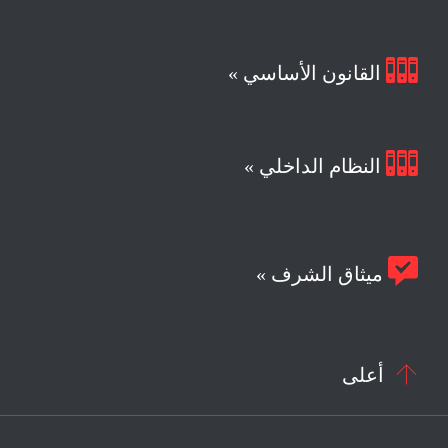

القانون الأساسي »

النظام الداخلي »

ميثاق الشرف »

أعلى