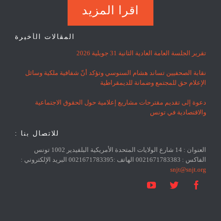
اقرا المزيد
المقالات الأخيرة
تقرير الجلسة العامة العادية الثانية 31 جويلية 2026
نقابة الصحفيين تساند هشام السنوسي وتؤكد أنّ شفافية ملكية وسائل
الإعلام حق للمجتمع وضمانة للديمقراطية
دعوة إلى تقديم مقترحات مشاريع إعلامية حول الحقوق الاجتماعية
والاقتصادية في تونس
للاتصال بنا :
العنوان : 14 شارع الولايات المتحدة الأمريكية البلفيدير 1002 تونس
الفاكس : 0021671783383 الهاتف :0021671783395 البريد الإلكتروني :
snjt@snjt.org


