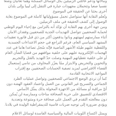
ومآلاتها ودعم عائلتي الزميلين بكل الوسائل الممكنة وهما تعانيان وضعا
نفسيا صعبا وتتحملان مجهودات جبارة في التنقل إلى ليبيا وإلى بلدان
أخرى بحثنا عن الحقيقة في الموضوع.
وتُعلم النقابة أنها ستواصل تحمل مسؤولياتها كاملة في الموضوع بغاية
الوصول إلى كشف الحقيقة في ملف الزميلين.
ومن جهة أخرى يهم النقابة أن تؤكد أنه بالتزامن مع إحياء اليوم الوطني
لحماية الصحفيين تتواصل التهديدات الجدية للصحفيين وفقدان الامان
أثناء ممارستهم لمهنتهم وباتوا يدفعون أكثر من ذي قبل فاتورة تعقيدات
المشهد السياسي العام، فرغم التراجع في حجم الاعتداءات الجسدية
واللفظية عليهم طيلة الأشهر الماضية فإنّه سُجل تصاعدا هاما في عدد
الهجمات الإلكترونية عليهم على خلفية مواقفهم من قضايا الشأن العام
أو على خلفية تغطياتهم المهنية وصلت حدّ التهديد بالقتل والتجريم
والتخوين والتحريض والابتزاز ممّا يعزّز المخاوف من تنامي إستعمال
الفضاء الافتراضي لمزيد تصفية الحسابات الصحفيين مع إقتراب
المواعيد الانتخابية القادمة.
كما أن تردي الوضع الاجتماعي للصحفيين وتواصل عمليات الطرد
الجماعي والتسريح غير القانوني من العمل واعتماد العقود الهشة دون
أيّ مراقبة أو مسائلة من الاجهزة المخولة بذلك يمثّل الأساس
الاقتصادي للتضييق على حرية الصحافة مناخات وممارسة لن يُمكن
دون معالجته التقدم في العمل على صحافة حرة ومتنوعة وتعددية
ويؤدي ضرورة إلى توجيه ضربات قاسية للديمقراطية الوليدة في بلادنا.
ويمثل اكتساح اللوبيات المالية والسياسية الفاسدة لوسائل الاعلام