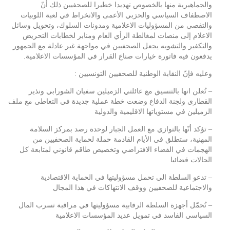
والجماهيرية منها بالخصوص تهديدا خطيرا للصحفيين ذلك أنّ
الاصطفاف السياسي والحزبي الأعمى والانخراط في لعبة اللوبيات
والتفصي من المسؤوليات الاعلامية ومدونات السلوك، وتحويل وسائل
الاعلام إلى منصات لمغالطة الرأي العام ومنابر لخطابات التحريض
والتكفير والتشويه يجعل الصحفيين في مواجهة غير عادلة مع الجمهور
يدفعون فيه فاتورة خيارات صناع القرار في المؤسسات الاعلامية.
وعليه فإنّ النقابة الوطنية للصحفيين التونسيين :
– تُعلن انها بالتنسيق مع عائلتي الزميلين سفيان الشورابي ونذير
القطاري ولجنة الدفاع وضعت خطة عملية جديدة في التعاطي مع ملف
الزميلين في مستوياتها الاقليمية والدولية
– تؤكد أنّها بالتوازي مع العمل الجبار لوحدة رصد بمركز السلامة
المهنية، ستطلق في الأيام القادمة حملة لحماية الصحفيين من
الهجمات في الفضاء الافتراضي وتخصيص طاقم قانوني لمتابعة كل
الحالات قضائيا
– تدعو السلطة الى تحمل مسؤوليتها في الحماية الاقتصادية
والاجتماعية للصحفيين ووقف الانتهاكات في هذا المجال
– تُحمّل أجهزة السلطة الرقابية مسؤوليتها في مراقبة تسرب المال
السياسي الفاسد في تمويل عديد المؤسسات الاعلامية