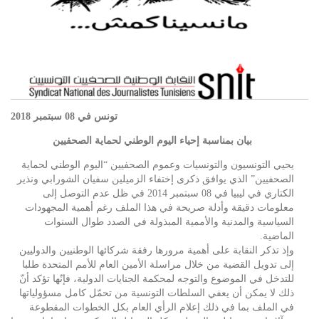
تونس في 08 سبتمبر 2018
بيان بمناسبة إحياء اليوم الوطني لحماية الصحفيين
يحيي التونسيون والتونسيات وعموم الصحفيين “اليوم الوطني لحماية
الصحفيين” الذي يوافق ذكرى إختفاء الزميلين سفيان الشورابي ونذير
الكتاري في ليبيا في 08 سبتمبر 2014 في ظل عدم التوصل إلى
معلومات دقيقة وأدلة صريحة في هذا الملف رغم أهمية المجهودات
السياسية والمدنية والأممية المبذولة في الصدد طوال السنوات
الماضية.
وإذ تذكر النقابة على أهمية مرورها رفقة شركائها الوطنيين والدوليين
إلى تدويل القضية من خلال مراسلة الأمين العام للأمم المتحدة طلبا
للتدخل في الموضوع والتوجه لمحكمة الجنايات الدولية، فإنّها تؤكد أنّ
ذلك لا يمكن أن يعفي السلطات التونسية من تحمّل كامل مسؤولياتها
في الملف بما في ذلك إعلام الرأي العام بكل الخطوات المقطوعة