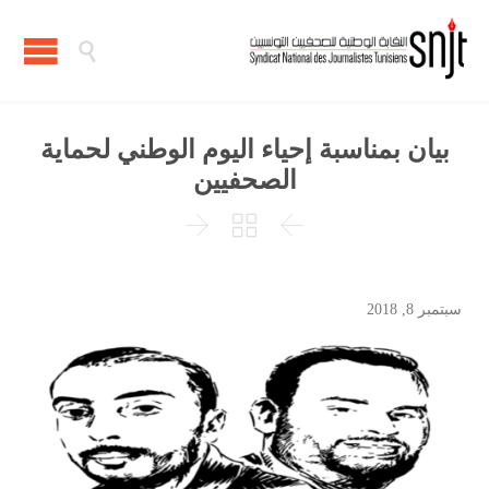

بيان بمناسبة إحياء اليوم الوطني لحماية
الصحفيين



سبتمبر 8, 2018