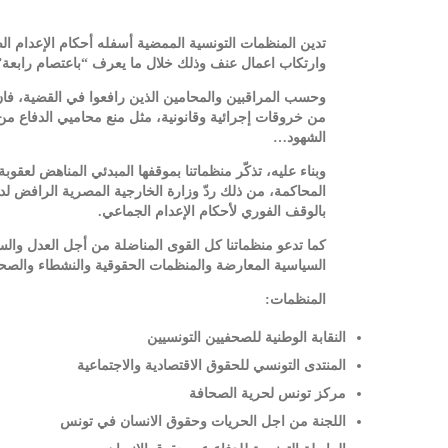
وارتكاب اعمال عنف وذلك خلال ما يعرف “باعتصام رابعة” سنة
وحسب المراقبين والمحامين الذين رافعوا في القضية، فان
من خروقات إجرائية وقانونية، مثل منع محاميي الدفاع م
الشهود…
وبناء عليه، تذكّر منظماتنا بموقفها المبدئي المناهض لعقو
المحاكمة، من ذلك ردّ وزارة الخارجية المصرية الرافض ل
بالوقف الفوري لأحكام الإعدام الجماعي.
كما تدعو منظماتنا كل القوى المناضلة من أجل العدل وال
السياسية المعارضة والمنظمات الحقوقية والنشطاء والصحف
المنظمات:
النقابة الوطنية للصحفيين التونسيين
المنتدى التونسي للحقوق الاقتصادية والاجتماعية
مركز تونس لحرية الصحافة
اللجنة من اجل الحريات وحقوق الانسان في تونس