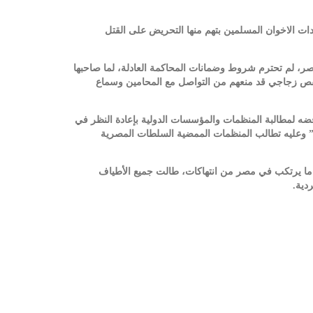
ه أحكام الإعدام الصادرة عن محكمة جنوب القاهرة يوم 8 سبتمبر الجاري في حق 75 متهما من قيادات الاخوان المسلمين بتهم منها التحريض على القتل
صر، لم تحترم شروط وضمانات المحاكمة العادلة، لما صاحبها
 قفص زجاجي قد منعهم من التواصل مع المحامين وسماع
 ورفضه لمطالبة المنظمات والمؤسسات الدولية بإعادة النظر في
ون” وعليه تطالب المنظمات الممضية السلطات المصرية
ة ما يرتكب في مصر من انتهاكات، طالت جميع الأطياف
ردية.