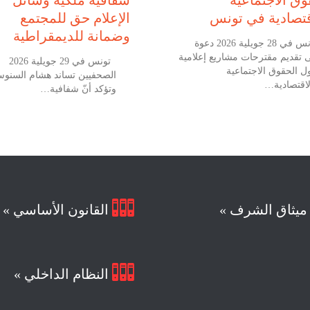
قتصادية في تونس
الإعلام حق للمجتمع
وضمانة للديمقراطية
تونس في 28 جويلية 2026 دعوة
ى تقديم مقترحات مشاريع إعلامية
تونس في 29
ل الحقوق الاجتماعية
الصحفيين تساند هشام السنو
لاقتصادية…
وتؤكد أنّ شفافية…

يثاق الشرف »
القانون الأساسي »

النظام الداخلي »