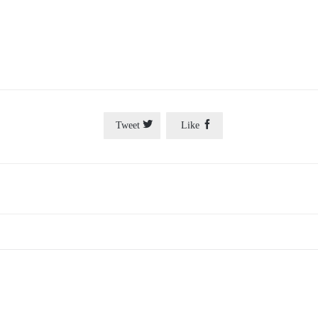


Tweet
Like