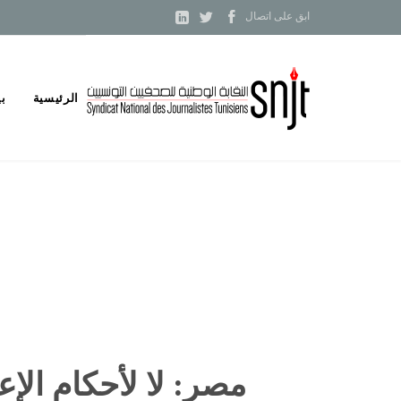



ابق على اتصال
Skip
الرئيسية
بي
to
content
مصر: لا لأحكام الإ