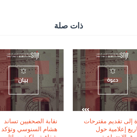
ذات صلة
يوليو 28, 2026
يوليو 29, 2026
 إلى تقديم مقترحات
نقابة الصحفيين تساند
يع إعلامية حول
هشام السنوسي وتؤكد أ
وق الاجتماعية
شفافية ملكية وسائل