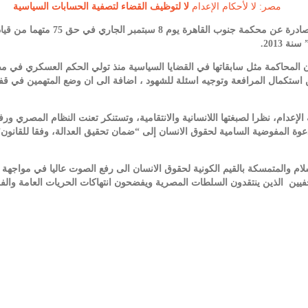
مصر: لا لأحكام الإعدام
لا لتوظيف القضاء لتصفية الحسابات السياسية
تدين المنظمات التونسية الممضية أسفل
 2013.
 المحاكمة مثل سابقاتها في القضايا السياسية منذ تولي الحكم العسكري في م
ن استكمال المرافعة وتوجيه اسئلة للشهود ، اضافة الى ان وضع المتهمين في
بة الإعدام، نظرا لصبغتها اللانسانية والانتقامية، وتستنكر تعنت النظام المصري
دعوة المفوضية السامية لحقوق الانسان إلى “ضمان تحقيق العدالة، وفقا للقان
سلام والمتمسكة بالقيم الكونية لحقوق الانسان الى رفع الصوت عاليا في مواجه
يين الذين ينتقدون السلطات المصرية ويفضحون انتهاكات الحريات العامة والف