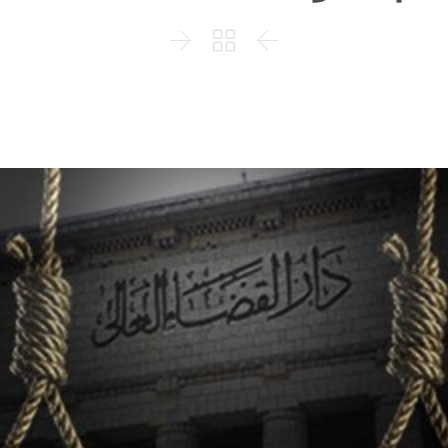


