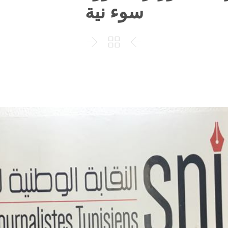
سوء نية


