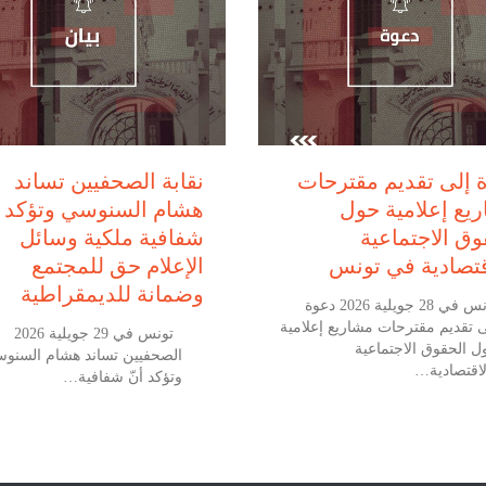
يوليو 28, 2026
يوليو 29, 2026
 إلى تقديم مقترحات
نقابة الصحفيين تساند
يع إعلامية حول
هشام السنوسي وتؤكد أ
وق الاجتماعية
شفافية ملكية وسائل
قتصادية في تونس
الإعلام حق للمجتمع
وضمانة للديمقراطية
تونس في 28 جويلية 2026 دعوة
ى تقديم مقترحات مشاريع إعلامية
تونس في 29
ل الحقوق الاجتماعية
الصحفيين تساند هشام السنو
لاقتصادية…
وتؤكد أنّ شفافية…