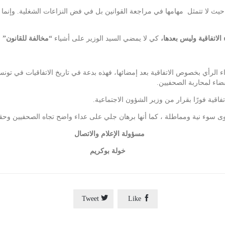
حيث لا تتمثل مهامها في مراجعة القوانين بل في فض النزاعات الشغلية. وإنما م
لاتفاقية وليس بعدها،
كي لا يمضي السيد الوزير على أشياء
“مخالفة للقانون” .
الرأي بخصوص الاتفاقية بعد إمضائها، فهذه بدعة في تاريخ الاتفاقيات في تونس
ضاء لمحاربة الصحفيين.
قية فورًا بقرار من وزير الشؤون الاجتماعية.
ى سوء نية ومماطلة ، كما أنها برهان جلي على عداء واضح تجاه الصحفيين وحق
مسؤولة الإعلام والاتصال
خولة بوكريم


Tweet
Like