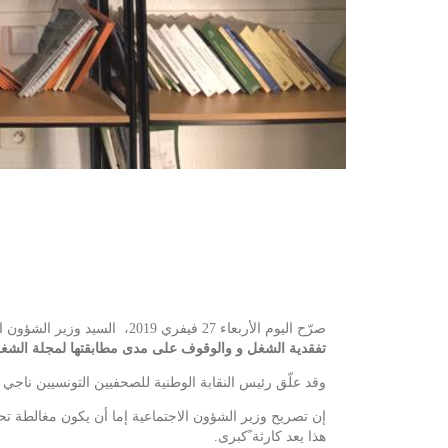
صرّح اليوم الأربعاء 27 فيفري 2019، السيد وزير الشؤون الاجتماعية محمد الطرابلسي في رده على اتهام نقابة الصحفيين له بتعطيل نشر الاتفاقية المشتركة للصحفيين، أنه “
تفقدية الشغل و والوقوف على مدى مطابقتها لمجلة الشغل، 
وقد علّق رئيس النقابة الوطنية للصحفيين التونسيين ناجي 
إن تصريح وزير الشؤون الاجتماعية إما أن يكون مغالطة تحت
هذا يعد كارثة ًكبرى.