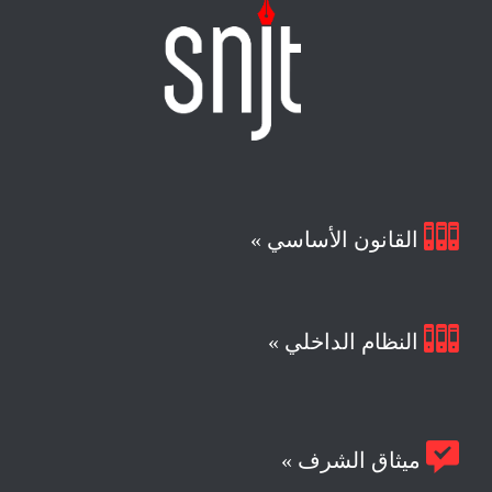

القانون الأساسي »

النظام الداخلي »

ميثاق الشرف »