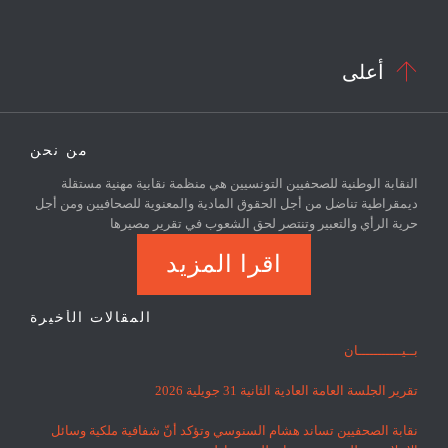

أعلى
من نحن
النقابة الوطنية للصحفيين التونسيين هي منظمة نقابية مهنية مستقلة
ديمقراطية تناضل من أجل الحقوق المادية والمعنوية للصحافيين ومن أجل
حرية الرأي والتعبير وتنتصر لحق الشعوب في تقرير مصيرها
اقرا المزيد
المقالات الأخيرة
بــيـــــــــــان
تقرير الجلسة العامة العادية الثانية 31 جويلية 2026
نقابة الصحفيين تساند هشام السنوسي وتؤكد أنّ شفافية ملكية وسائل