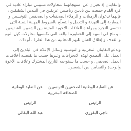
والنقابتان إذ تعبران عن استهجانهما لمحاولات تسييس مباراة عادية في
كرة القدم جمعت بين ناديين رياضيين عريقين في البلدين الشقيقين ،
فإنهما تدعوان الزميلات و الزملاء الصحفيات و الصحفيين التونسيين و
المغاربة إلى التهدئة و التعقل و التسلّح بالشروط المهنية النبيلة التي
تقتضي التجرد ومراعاة العلاقات الأخوية المتينة بين الشعبين الشقيقين
، و تلح في التنبيه إلى الخطورة البالغة التي تكتسيها محاولات كيل التهم
و القذف و إطلاق العنان للتهم المجانية من هذا الطرف أو ذاك .
وتدعو النقابتان المغربية و التونسية وسائل الإعلام في البلدين إلى
العمل على التصدي لهذه الانحرافات وغيرها حسب ما تقتضيه أخلاقيات
العمل الصحفي، و حسب ما يستوجبه التاريخ المشترك وعلاقات الأخوة
والوحدة والتضامن بين الشعبين
.
عن النقابة الوطنية للصحفيين التونسيين عن النقابة الوطنية
للصحافة المغربية
الرئيس الرئيس
ناجي البغوري عبد الله البقالي