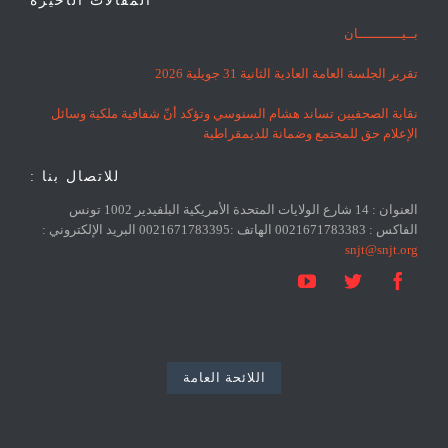
المقالات الأخيرة
بــيـــــــــــان
تقرير الجلسة العامة العادية الثانية 31 جويلية 2026
نقابة الصحفيين تساند هشام السنوسي وتؤكد أنّ شفافية ملكية وسائل
الإعلام حق للمجتمع وضمانة للديمقراطية
للاتصال بنا :
العنوان : 14 شارع الولايات المتحدة الأمريكية البلفيدير 1002 تونس
الفاكس : 0021671783383 الهاتف :0021671783395 البريد الإلكتروني :
snjt@snjt.org



اللائحة العامة