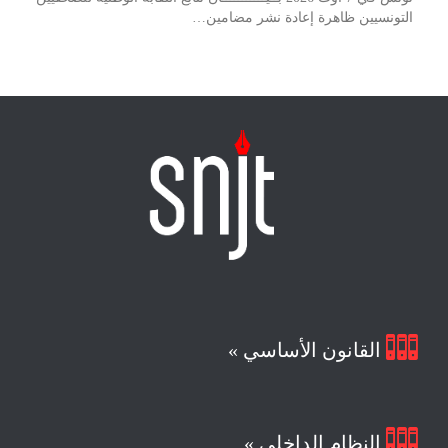
التونسيين ظاهرة إعادة نشر مضامين…

القانون الأساسي »

النظام الداخلي »