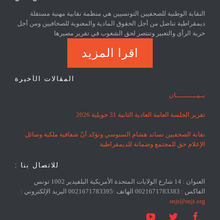
النقابة الوطنية للصحفيين التونسيين هي منظمة نقابية مهنية مستقلة
ديمقراطية تناضل من أجل الحقوق المادية والمعنوية للصحافيين ومن أجل
حرية الرأي والتعبير وتنتصر لحق الشعوب في تقرير مصيرها
اقرا المزيد
المقالات الأخيرة
بــيـــــــــــان
تقرير الجلسة العامة العادية الثانية 31 جويلية 2026
نقابة الصحفيين تساند هشام السنوسي وتؤكد أنّ شفافية ملكية وسائل
الإعلام حق للمجتمع وضمانة للديمقراطية
للاتصال بنا :
العنوان : 14 شارع الولايات المتحدة الأمريكية البلفيدير 1002 تونس
الفاكس : 0021671783383 الهاتف :0021671783395 البريد الإلكتروني :
snjt@snjt.org


