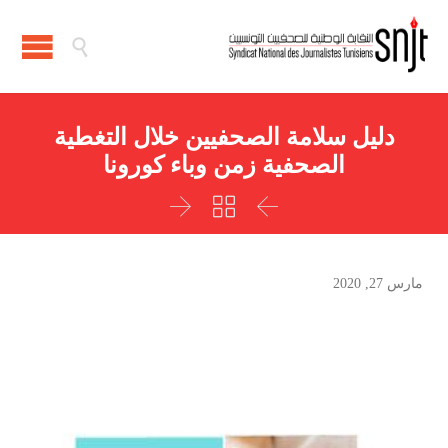

دليل سلامة الصحفيين خلال التغطية
الصحفية زمن وباء كورونا



مارس 27, 2020