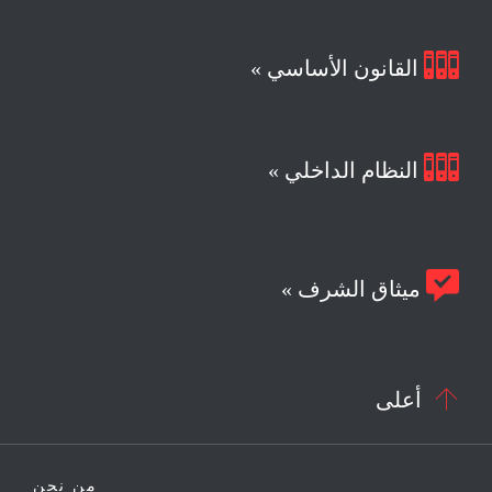

القانون الأساسي »

النظام الداخلي »

ميثاق الشرف »

أعلى
من نحن