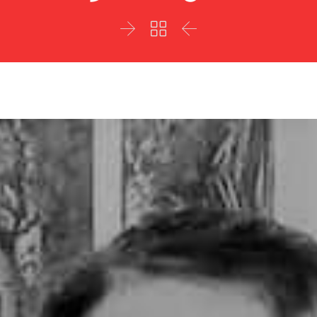


