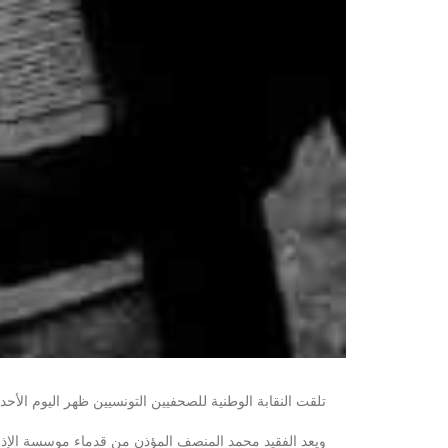
تلقت النقابة الوطنية للصحفيين التونسيين ظهر اليوم الأحد 4 أكتوبر 2020 بكثير من الحزن والاسى خبر وفاة الزميل الصحفي محمد المنصف المؤذن بعد تعرضه لوعكة صحية حادة 
ويعد الفقيد محمد المنصف المؤذن من قدماء موسسة الإذا