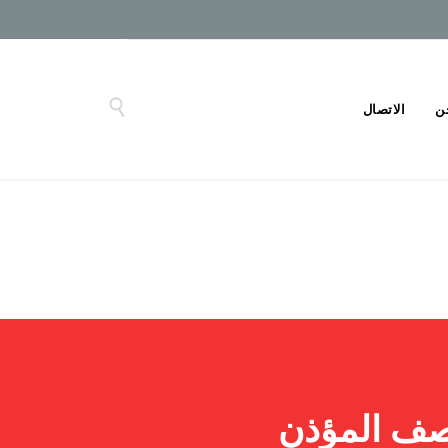

ن
الاتصال
نصف المؤذن