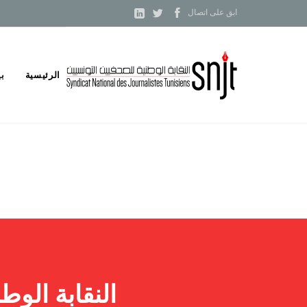



ابق على اتصال
Skip
الرئيسية
بي
to
content
النقابة الو