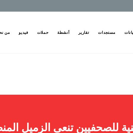
انات
مستجدات
تقارير
أنشطة
حملات
فيديو
من نح
طنية للصحفيين تنعى الزميل الم