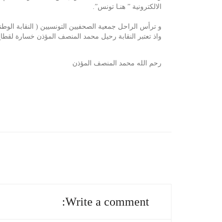
الالكترونية ” هنـا تونس”.
و ترأس الراحل جمعية الصحفيين التونسيين ( النقابة الوطني
واذ تعتبر النقابة رحيل محمد المنصف المؤذن خسارة لقطاع ا
رحم الله محمد المنصف المؤذن
Write a comment: