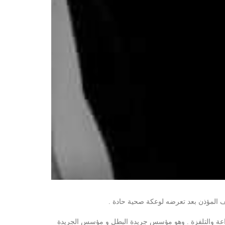
ذاعة والتلفزة . وهو مؤسس جريدة البطل و مؤسس الجريدة