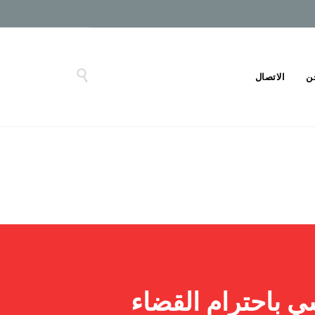

ن
الاتصال
ي باحترام القضاء