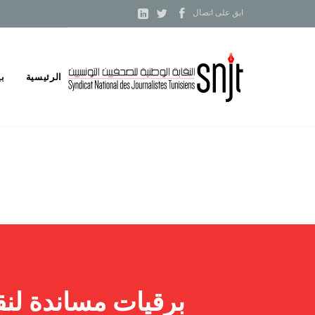



ابق على اتصال
Skip
الرئيسية
بي
to
content
برقيات مساندة لنق