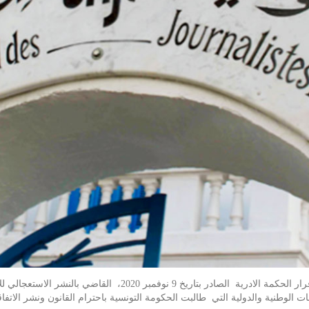
على خلفية عدم احترام رئيس الحكومة هشام المشيشي قرار الحكمة الا
 الوطنية والدولية التي طالبت الحكومة التونسية باحترام القانون ونشر الات