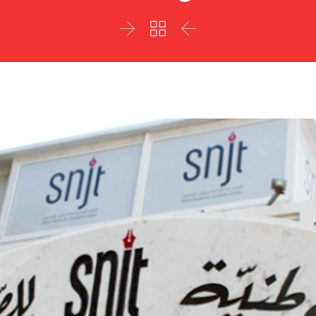


