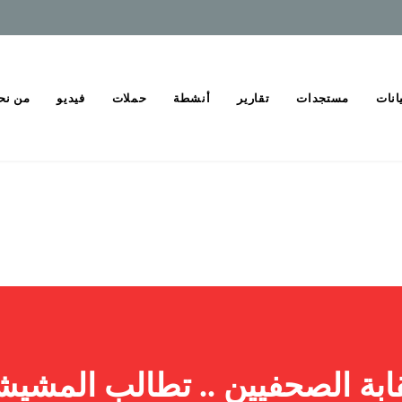
انات
مستجدات
تقارير
أنشطة
حملات
فيديو
من نح
ابة الصحفيين .. تطالب المشيش