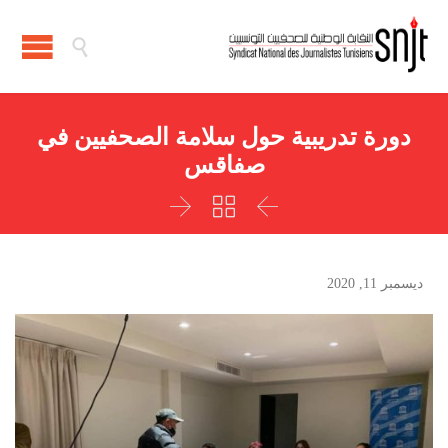

دورة تدريبية حول سلامة الصحفيين في
صفاقس



ديسمبر 11, 2020