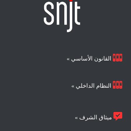

القانون الأساسي »

النظام الداخلي »

ميثاق الشرف »