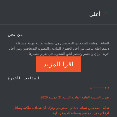

أعلى
من نحن
النقابة الوطنية للصحفيين التونسيين هي منظمة نقابية مهنية مستقلة
ديمقراطية تناضل من أجل الحقوق المادية والمعنوية للصحافيين ومن أجل
حرية الرأي والتعبير وتنتصر لحق الشعوب في تقرير مصيرها
اقرا المزيد
المقالات الأخيرة
بــيـــــــــــان
تقرير الجلسة العامة العادية الثانية 31 جويلية 2026
نقابة الصحفيين تساند هشام السنوسي وتؤكد أنّ شفافية ملكية وسائل
الإعلام حق للمجتمع وضمانة للديمقراطية