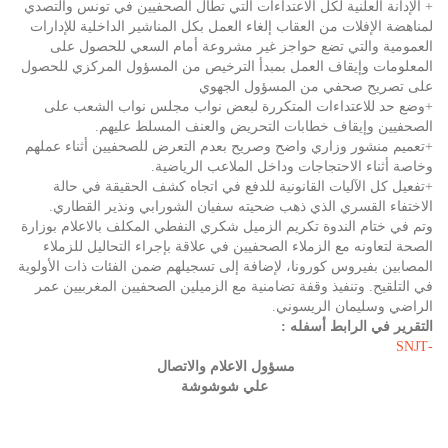
+ الإدانة العلنية لكل الاعتداءات التي تطال الصحفيين في تونس والتصدي
لمناهضة الإفلات من العقاب إلغاء العمل بكل المناشير الداخلية للإدارات
العمومية والتي تضع حواجز غير مشروعة أمام السعي للحصول على
المعلومات وإيقاف العمل بمبدأ الترخيص من المسؤول المركزي للحصول
على تصريح صحفي من المسؤول الجهوي
+وضع حد للاعتداءات المتكررة لبعض نواب مجلس نواب الشعب على
الصحفيين وإيقاف خطابات التحريض والعنف المسلط عليهم.
+تعميم منشور وزاري واضح وصريح بعدم التعرض للصحفيين أثناء عملهم
وخاصة أثناء الاحتجاجات وداخل الملاعب الرياضية.
+تفعيل كل الآليات القانونية للدفع في اتجاه كشف الحقيقة في حالة
الاختفاء القسري الذي ذهب ضحيته سفيان الشورابي ونذير القطاري.
وتم في ختام الندوة تكريم الزميل شكري النفطي المكلف بالاعلام بوزارة
الصحة لتعاونه مع الزملاء الصحفيين في علاقة بإجراء التحاليل للزملاء
المصابين بفيروس كورونا، لإضافة إلى تسجيلهم ضمن الفئات ذات الأولوية
في التلقيح. وتنفيذ وقفة تضامنية مع الزميلين الصحفيين المغربيين عمر
الراضي وسليمان الريسوني.
التقرير في الرابط أسفله :
-SNJT
مسؤول الاعلام والاتصال
علي شوشوشة