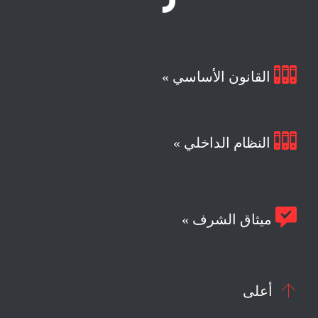

القانون الأساسي »

النظام الداخلي »

ميثاق الشرف »

أعلى