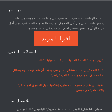
من نحن
النقابة الوطنية للصحفيين التونسيين هي منظمة نقابية مهنية مستقلة
ديمقراطية تناضل من أجل الحقوق المادية والمعنوية للصحافيين ومن أجل
حرية الرأي والتعبير وتنتصر لحق الشعوب في تقرير مصيرها
اقرا المزيد
المقالات الأخيرة
تقرير الجلسة العامة العادية الثانية 31 جويلية 2026
نقابة الصحفيين تساند هشام السنوسي وتؤكد أنّ شفافية ملكية وسائل
الإعلام حق للمجتمع وضمانة للديمقراطية
دعوة إلى تقديم مقترحات مشاريع إعلامية حول الحقوق الاجتماعية
والاقتصادية في تونس
للاتصال بنا :
العنوان : 14 شارع الولايات المتحدة الأمريكية البلفيدير 1002 تونس