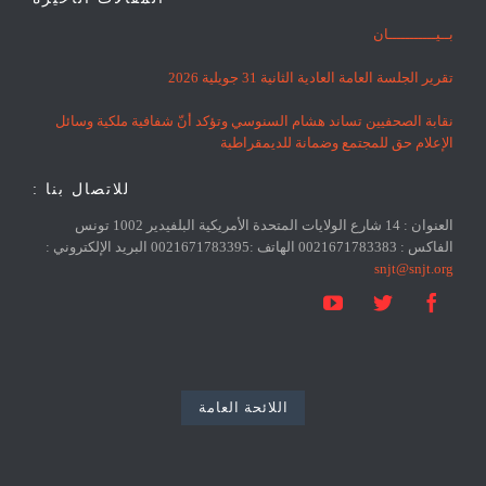
بــيـــــــــــان
تقرير الجلسة العامة العادية الثانية 31 جويلية 2026
نقابة الصحفيين تساند هشام السنوسي وتؤكد أنّ شفافية ملكية وسائل
الإعلام حق للمجتمع وضمانة للديمقراطية
للاتصال بنا :
العنوان : 14 شارع الولايات المتحدة الأمريكية البلفيدير 1002 تونس
الفاكس : 0021671783383 الهاتف :0021671783395 البريد الإلكتروني :
snjt@snjt.org



اللائحة العامة