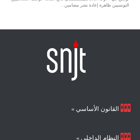
التونسيين ظاهرة إعادة نشر مضامين…

القانون الأساسي »

النظام الداخلي »