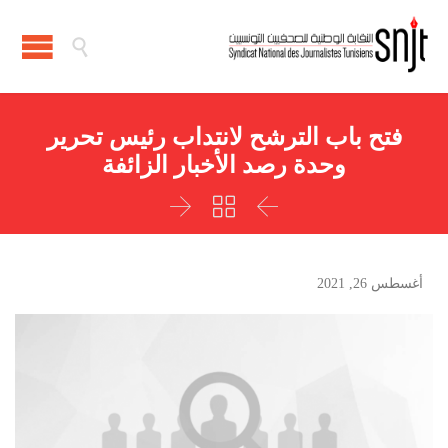

فتح باب الترشح لانتداب رئيس تحرير
وحدة رصد الأخبار الزائفة



أغسطس 26, 2021