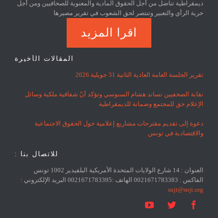
ديمقراطية تناضل من أجل الحقوق المادية والمعنوية للصحافيين ومن أجل
حرية الرأي والتعبير وتنتصر لحق الشعوب في تقرير مصيرها
اقرا المزيد
المقالات الأخيرة
تقرير الجلسة العامة العادية الثانية 31 جويلية 2026
نقابة الصحفيين تساند هشام السنوسي وتؤكد أنّ شفافية ملكية وسائل
الإعلام حق للمجتمع وضمانة للديمقراطية
دعوة إلى تقديم مقترحات مشاريع إعلامية حول الحقوق الاجتماعية
والاقتصادية في تونس
للاتصال بنا :
العنوان : 14 شارع الولايات المتحدة الأمريكية البلفيدير 1002 تونس
الفاكس : 0021671783383 الهاتف :0021671783395 البريد الإلكتروني :
snjt@snjt.org


