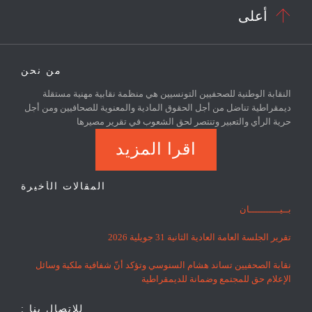

أعلى
من نحن
النقابة الوطنية للصحفيين التونسيين هي منظمة نقابية مهنية مستقلة
ديمقراطية تناضل من أجل الحقوق المادية والمعنوية للصحافيين ومن أجل
حرية الرأي والتعبير وتنتصر لحق الشعوب في تقرير مصيرها
اقرا المزيد
المقالات الأخيرة
بــيـــــــــــان
تقرير الجلسة العامة العادية الثانية 31 جويلية 2026
نقابة الصحفيين تساند هشام السنوسي وتؤكد أنّ شفافية ملكية وسائل
الإعلام حق للمجتمع وضمانة للديمقراطية
للاتصال بنا :