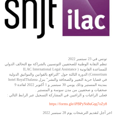
تونس في 23 سبتمبر 2022
تنظم النقابة الوطنية للصحفيين التونسيين بالشراكة مع التحالف الدولي
للمساعدة القانونية ( ILAC International Legal Assistance
Consortium) الدورة الثالثة حول “الترافع بالقوانين والمواثيق الدولية
في قضايا حرية التعبير والصحافة والنشر” بنزل hotel RoyalThalassa
بمدينة المنستير وذلك يومي 30 سبتمبر و 1 أكتوبر 2022 لفائدة 9
صحفيات و صحفيين من مدن سوسة و المنستير .
فعلى الراغبات و الراغبين في المشاركة التسجيل عبر الرابط التالي :
https://forms.gle/iPBPyNs8uGqq7oZy8
اخر أجل لتقديم الترشحات يوم 28 سبتمبر 2022