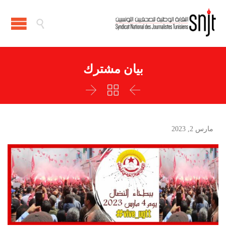

بيان مشترك



مارس 2, 2023