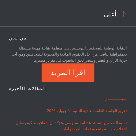

أعلى
من نحن
النقابة الوطنية للصحفيين التونسيين هي منظمة نقابية مهنية مستقلة
ديمقراطية تناضل من أجل الحقوق المادية والمعنوية للصحافيين ومن أجل
حرية الرأي والتعبير وتنتصر لحق الشعوب في تقرير مصيرها
اقرا المزيد
المقالات الأخيرة
بــيـــــــــــان
تقرير الجلسة العامة العادية الثانية 31 جويلية 2026
نقابة الصحفيين تساند هشام السنوسي وتؤكد أنّ شفافية ملكية وسائل
الإعلام حق للمجتمع وضمانة للديمقراطية