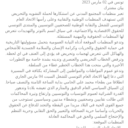
تونس في 02 مارس 2023
بيان مشترك
تعبر منظمات المجتمع المدني عن استنكارها لحملة التشويه والتحريض
التي تستهدف المنظمات الوطنية والنقابية وعلى رأسها الاتحاد العام
التونسي للشغل والنقابة الوطنية للصحفيين التونسيين والمنتدى التونسي
للحقوق الاقتصادية والاجتماعية، في سياق اتسم بالتوتر والتهديدات تتعرض
لها المنظمات الحقوقية والمهنية المستقلة.
وتدعو المنظمات الموقعة أدناه النيابة العمومية بتحمل مسؤوليتها التاريخية
في حماية الحقوق والحريات وكرامة الإنسان والسلامة الجسدية للأشخاص
والهياكل التي تتعرض لهجمات وتحريض قد يؤدي إلى العنف في اي لحظة.
وترفض الخطاب التحريضي والعنصري وتدينه بشدة خاصة مع التطورات
الأخيرة والتي منحت هذا الخطاب الخطير غطاء من السلطة.
وتدعو عموم المواطنات والمواطنين إلى المشاركة بكثافة في المسيرة
التي دعا إليها الاتحاد العام التونسي للشغل السبت 04 مارس الجاري
انطلاقا من بطحاء محمد علي الحامي بداية الساعة الثامنة والنصف صباحا.
إن السياق السياسي العام الدقيق والمتأزم الذي تعيشه بلادنا وتدهور
القدرة الشرائية لعموم التونسيات والتونسيين وارتفاع وتيرة المحاكمات
التي طالت نقابيين وصحفيين ونشطاء مدنيين وسياسيين تستوجب من
جميع القوى الحية في البلاد مزيدا من اليقظة والتجند للدفاع عن الحقوق
والحريات وأساسا حرية الصحافة والتعبير والحق النقابي وحرية التنظم
والإحتجاج السلمي والحق في المحاكمة العادلة
المنظمات الموقعة:
– الاتحاد العام التونسي للشغل