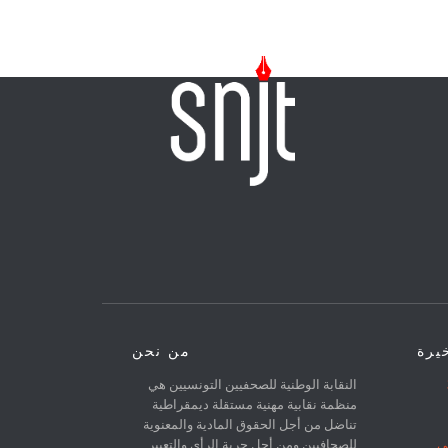
خيرة
من نحن
31
النقابة الوطنية للصحفيين التونسيين هي
منظمة نقابية مهنية مستقلة ديمقراطية
تناضل من أجل الحقوق المادية والمعنوية
ي
للصحافيين ومن أجل حرية الرأي والتعبير