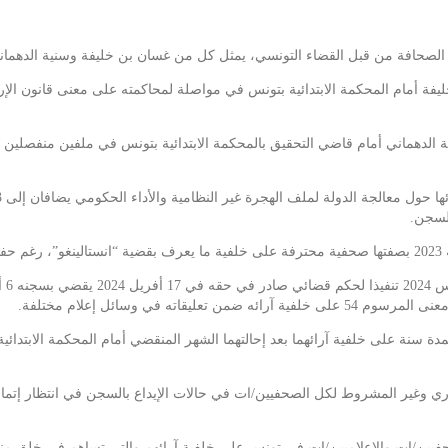
صحافة من قبل القضاء التونسي، يمثل كل من غسان بن خليفة وسنية الدهماني أ
 جوان 2024 الصحفي غسان بن خليفة أمام المحكمة الابتدائية بتونس في مواصلة لمحاكمته على م
ق.
ويت
ته في وسائل إعلام مختلفة.
لفوري وغير المشروط لكل الصحفيين/ات في حالات الإيداع بالسجن في انتظار إتما
 الصحفيين/ات والإعلاميين/ات في تونس على خلفية آرائهم والتي تساهم في خلق 