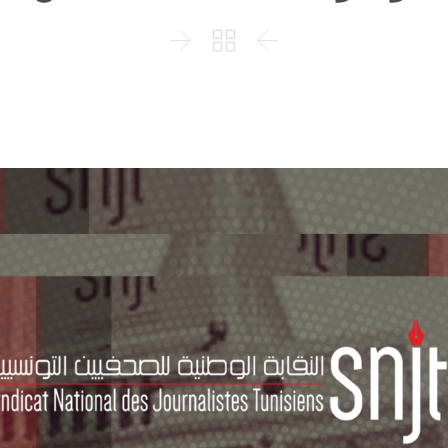


