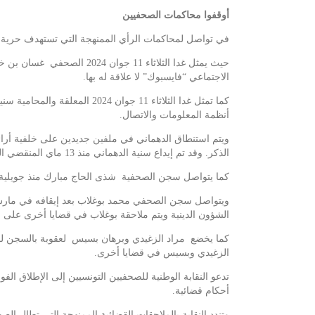
أوقفوا محاكمات الصحفيين
في تواصل لمحاكمات الرأي الممنهجة التي تستهدف حرية ال
حيث يمثل غدا الثلاثاء 11
الاجتماعي “فايسبوك” لا علاقة له بها.
أنظمة المعلومات والاتصال.
الذكر. وقد تم إيداع سنية الدهماني منذ 13 ماي المنقضي السجن.
كما يتواصل سجن الصحفية شذى الحاج مبارك منذ جويلية 2023 بصفتها صحفية محترفة على خلفية ما يعرف بقضية “انستالينغو”، رغم حفظ ملفها سابقا من قبل قاضي التحقي
الشؤون الدينية ويتم ملاحقة بوغلاب في قضايا أخرى على معنى المرسوم 54 على خلفية آرائه ضمن تعليقا
الزغيدي وبسيس في قضايا أخرى.
تدعو النقابة الوطنية للصحفيين التونسيين إلى الإطلاق ا
أحكام قضائية.
وتندد النقابة بالملاحقات القضائية الممنهجة التي تطال