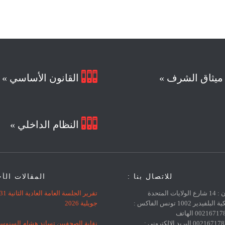

يثاق الشرف »
القانون الأساسي »

النظام الداخلي »
للاتصال بنا :
المقالات الأ
العنوان : 14 شارع الولايات المتحدة
تقرير الجلسة العامة العادية الثانية 
الأمريكية البلفيدير 1002 تونس الفاكس :
جويلية 2026
0021671783383 الهاتف
نقابة الصحفيين تساند هشام السنوس