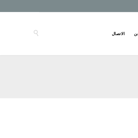

ن
الاتصال