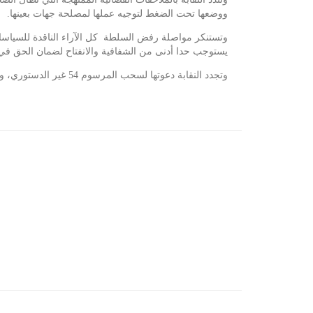
ووضعها تحت الضغط لتوجيه عملها لمصلحة جهات بعينها.
وتستنكر مواصلة رفض السلطة كل الآراء الناقدة للسياسات
يستوجب حدا أدنى من الشفافية والانفتاح لضمان الحق في ال
وتجدد النقابة دعوتها لسحب المرسوم 54 غير الدستوري، وتطبيق المرسوم عدد 115 الآلية الوحيدة لتتبع الصحفيين في قضايا الصحافة والنشر.