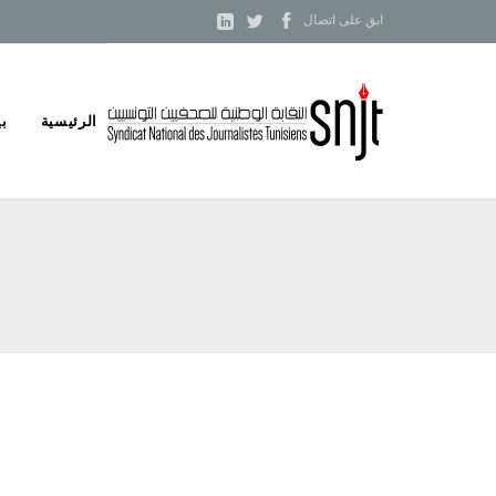



ابق على اتصال
Skip
الرئيسية
بي
to
content