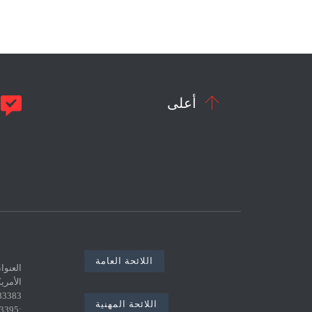
زة…


أعلى
م
اللائحة العامة
اللائحة المهنية
:0021671783395 البريد الإلكتروني :