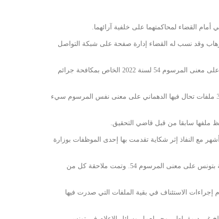
مام القضاء لمحاكمتهما على خلفية آرائهما.
عنى قانون الإرهاب وقد نسب له القضاء إدارة صفحة على شبكة التواصل
كما تمثل غدا الثلاثاء 11 جوان 2024 المعلقة والمحامية سنية الدهماني أمام قاضي التحقيق بالمحكمة الابتدائية بتونس في ملفين منفصلين على معنى المرسوم 54 لسنة 2022 الخاص بمكافحة جرائم
ويتم استنطاق الدهماني في ملفين جديدين على خلفية أرائها حول معالجة الدولة لملف الهجرة غير النظامية والأداء الحكومي يضافان إلى 3 ملفات تحال فيها الدهماني على معنى نفس المرسوم سيء
واصل سجن الصحفي محمد بوغلاب بعد إيقافه في مارس 2024 تنفيذا لحكم قضائي صادر في حقه في 17 أفريل 2024 يقضي بسجنه 6 أشهر مع النفاذ إثر شكاية تقدمت بها إحدى الموظفات بوزارة
كما يخضع مراد الزغيدي وبرهان بسيس لعقوبة بالسجن لمدة سنة على خلفية آرائهما بعد إحالتهما الشهر المنقضي أمام المحكمة الابتدائية بتونس على معنى المرسوم 54. وتمت ملاحقة كل من
م إجراءات الاستئناف في بقية الملفات التي صدرت فيها
مناخ غير ديمقراطي وحر لعمل وسائل الإعلام في تونس