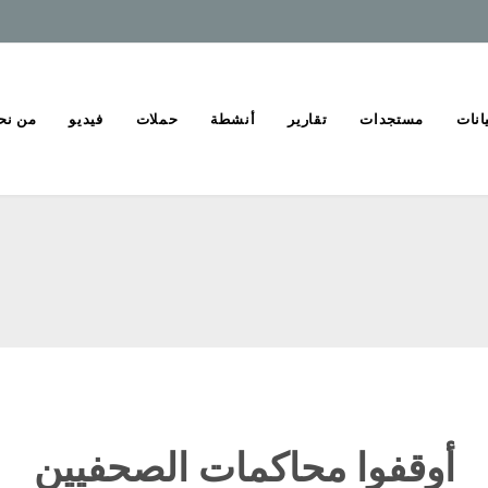
انات
مستجدات
تقارير
أنشطة
حملات
فيديو
من نح
أوقفوا محاكمات الصحفيين