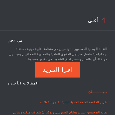

أعلى
من نحن
النقابة الوطنية للصحفيين التونسيين هي منظمة نقابية مهنية مستقلة
ديمقراطية تناضل من أجل الحقوق المادية والمعنوية للصحافيين ومن أجل
حرية الرأي والتعبير وتنتصر لحق الشعوب في تقرير مصيرها
اقرا المزيد
المقالات الأخيرة
بــيـــــــــــان
تقرير الجلسة العامة العادية الثانية 31 جويلية 2026
نقابة الصحفيين تساند هشام السنوسي وتؤكد أنّ شفافية ملكية وسائل