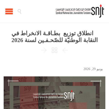

انطلاق توزيع بطـاقـة الانخراط في
النقابة الوطنيّة للصّحـفـين لسنة 2026



يونيو 29, 2026