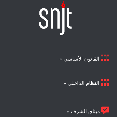

القانون الأساسي »

النظام الداخلي »

ميثاق الشرف »