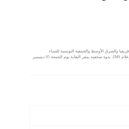
مرصد الإعلام في شمال إفريقيا والشرق الأوسط والجمعية التونسية للنساء
الديمقراطيات والرابطة التونسية للدفاع عن حقوق الإنسان وجمعية النساء التونسيات للبحث حول التنمية والمنظمة الدولية لدعم وسائل الإعلام IMS، ندوة صحفية بمقر النقابة يوم الجمعة 05 ديسمبر