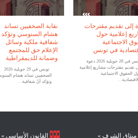
يوليو 28, 2026
يوليو 29, 2026
 إلى تقديم مقترحات
نقابة الصحفيين تساند
يع إعلامية حول
هشام السنوسي وتؤكد أ
وق الاجتماعية
شفافية ملكية وسائل
قتصادية في تونس
الإعلام حق للمجتمع
وضمانة للديمقراطية
تونس في 28 جويلية 2026 دعوة
ى تقديم مقترحات مشاريع إعلامية
تونس في 29
ل الحقوق الاجتماعية
الصحفيين تساند هشام السنو
لاقتصادية…
وتؤكد أنّ شفافية…

يثاق الشرف »
القانون الأساسي »