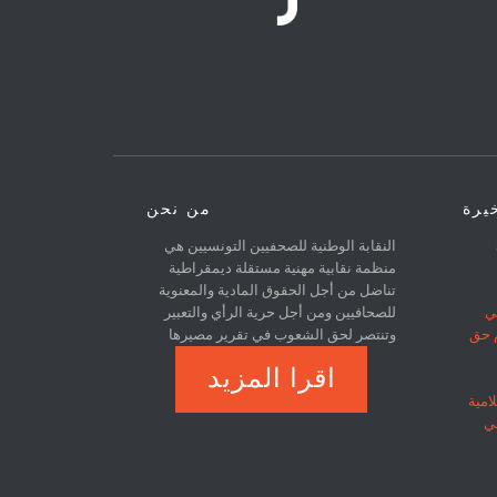
خيرة
من نحن
31
النقابة الوطنية للصحفيين التونسيين هي
منظمة نقابية مهنية مستقلة ديمقراطية
تناضل من أجل الحقوق المادية والمعنوية
ي
للصحافيين ومن أجل حرية الرأي والتعبير
م حق
وتنتصر لحق الشعوب في تقرير مصيرها
اقرا المزيد
امية
في