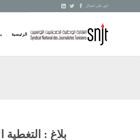



ابق على اتصال
Skip
الرئيسية
بي
to
content
بلاغ : التغطية ال