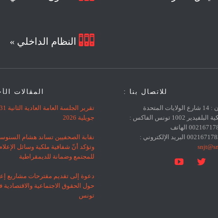

النظام الداخلي »
للاتصال بنا :
المقالات الأ
العنوان : 14 شارع الولايات المتحدة
تقرير الجلسة العامة العادية الثانية 
الأمريكية البلفيدير 1002 تونس الفاكس :
جويلية 2026
0021671783383 الهاتف
نقابة الصحفيين تساند هشام السنوس
snjt@sn
وتؤكد أنّ شفافية ملكية وسائل الإعلا
للمجتمع وضمانة للديمقراطية


دعوة إلى تقديم مقترحات مشاريع إعل
حول الحقوق الاجتماعية والاقتصادية 
تونس