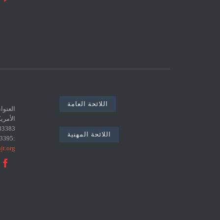
اللائحة العامة
اللائحة المهنية
:0021671783395 البريد الإلكتروني :
jt.org
