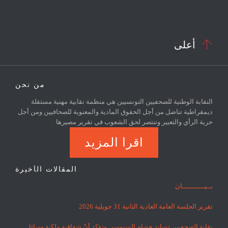

أعلى
من نحن
النقابة الوطنية للصحفيين التونسيين هي منظمة نقابية مهنية مستقلة
ديمقراطية تناضل من أجل الحقوق المادية والمعنوية للصحافيين ومن أجل
حرية الرأي والتعبير وتنتصر لحق الشعوب في تقرير مصيرها
اقرا المزيد
المقالات الأخيرة
بــيـــــــــــان
تقرير الجلسة العامة العادية الثانية 31 جويلية 2026
نقابة الصحفيين تساند هشام السنوسي وتؤكد أنّ شفافية ملكية وسائل