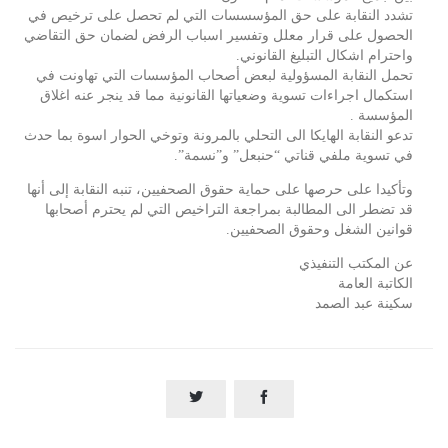
تشدد النقابة على حق المؤسسسات الت
ي لم تحصل على ترخيص في
الحصول على قرار معلل وتفسير اسباب الرفض لضمان حق التقاضي
واحترام اشكال التبليغ القانوني.
تحمل النقابة المسؤولية لبعض أصحاب المؤسسات التي تهاونت في
استكمال اجراءات تسوية وضعياتها القانونية مما قد ينجر عنه اغلاق
المؤسسة .
تدعو النقابة الهايكا الى التحلي بالمرونة وتوخي الحوار اسوة بما حدث
في تسوية ملفي قناتي “حنبعل” و”نسمة”.
وتأكيدا على حرصها على حماية حقوق الصحفيين، تنبه النقابة إلى أنها
قد تضطر الى المطالبة بمراجعة التراخيص التي لم يحترم أصحابها
قوانين الشغل وحقوق الصحفيين.
عن المكتب التنفيذي
الكاتبة العامة
سكينة عبد الصمد

