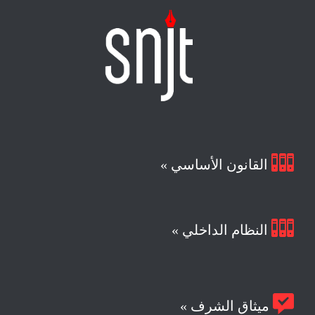

القانون الأساسي »

النظام الداخلي »

ميثاق الشرف »