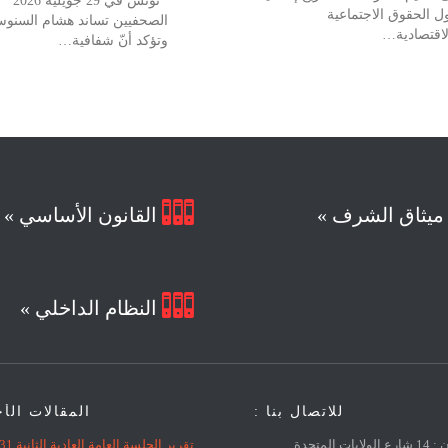
تونس في 29
ل الحقوق الاجتماعية
الصحفيين تساند هشام السنو
لاقتصادية…
وتؤكد أنّ شفافية…

يثاق الشرف »
القانون الأساسي »

النظام الداخلي »
للاتصال بنا :
المقالات الأ
العنوان : 14 شارع الولايات المتحدة
تقرير الجلسة العامة العادية الثانية 