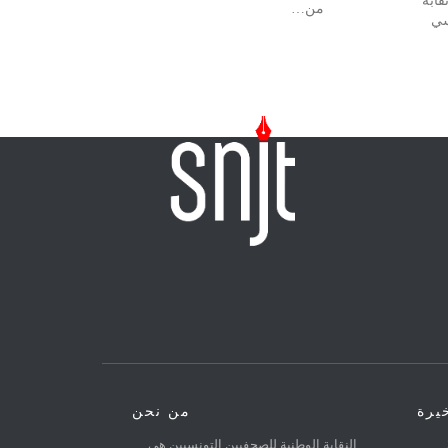
 جويلية 2026 نقابة
من…
سي
خيرة
من نحن
31
النقابة الوطنية للصحفيين التونسيين هي