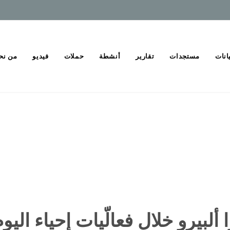
انات
مستجدات
تقارير
أنشطة
حملات
فيديو
من نح
 ألبيرو خلال فعالّيات إحياء الي