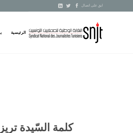



ابق على اتصال
Skip
الرئيسية
بي
to
content
كلمة السّيدة تريزا