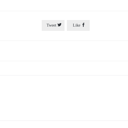


Tweet
Like