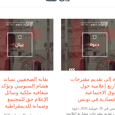
يوليو 28, 2026
يوليو 29, 2026
 إلى تقديم مقترحات
نقابة الصحفيين تساند
يع إعلامية حول
هشام السنوسي وتؤكد أ
وق الاجتماعية
شفافية ملكية وسائل
قتصادية في تونس
الإعلام حق للمجتمع
وضمانة للديمقراطية
تونس في 28 جويلية 2026 دعوة
ى تقديم مقترحات مشاريع إعلامية